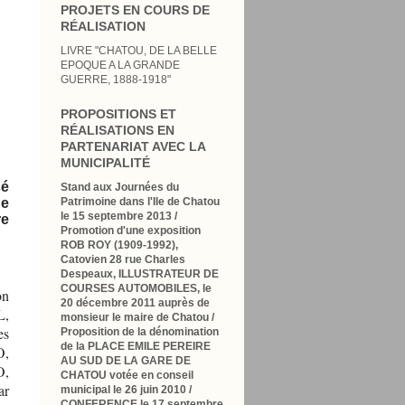
PROJETS EN COURS DE
RÉALISATION
LIVRE "CHATOU, DE LA BELLE
EPOQUE A LA GRANDE
GUERRE, 1888-1918"
PROPOSITIONS ET
RÉALISATIONS EN
PARTENARIAT AVEC LA
MUNICIPALITÉ
sé
Stand aux Journées du
Patrimoine dans l'Ile de Chatou
de
le 15 septembre 2013 /
re
Promotion d'une exposition
ROB ROY (1909-1992),
Catovien 28 rue Charles
Despeaux, ILLUSTRATEUR DE
COURSES AUTOMOBILES, le
on
20 décembre 2011 auprès de
L,
monsieur le maire de Chatou /
es
Proposition de la dénomination
de la PLACE EMILE PEREIRE
O,
AU SUD DE LA GARE DE
O,
CHATOU votée en conseil
ar
municipal le 26 juin 2010
/
CONFERENCE le 17 septembre