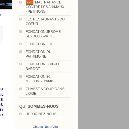
MALTRAITANCE
CONTRE LES ANIMAUX
- PETITIONS
LES RESTAURANTS DU
COEUR
FONDATION JEROME
SEYDOUX-PATHE
FONDATION EDF
FONDATION DU
PATRIMOINE
FONDATION BRIGITTE
BARDOT
FONDATION 30
MILLIONS D'AMIS
es
CHASSE A COUR DANS
u,
L'OISE
s
es
QUI SOMMES-NOUS
en
REJOIGNEZ-NOUS
re
Chatou Notre Ville