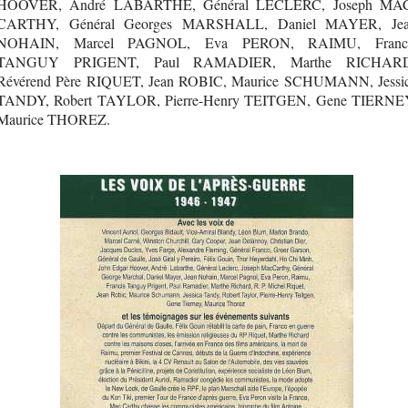
HOOVER, André LABARTHE, Général LECLERC, Joseph MA
CARTHY, Général Georges MARSHALL, Daniel MAYER, Je
NOHAIN, Marcel PAGNOL, Eva PERON, RAIMU, Franc
TANGUY PRIGENT, Paul RAMADIER, Marthe RICHARD
Révérend Père RIQUET, Jean ROBIC, Maurice SCHUMANN, Jessi
TANDY, Robert TAYLOR, Pierre-Henry TEITGEN, Gene TIERNE
Maurice THOREZ.