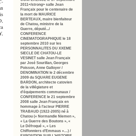
C-
2011<
/strong> salle Jean
an
Françaix pour le
centenaire de
is
la mort de MAURICE
BERTEAUX
, maire bienfaiteur
,
de Chatou, ministre de la
ca
Guerre, député.../
Y,
CONFERENCE
CINEMATOGRAPHIQUE le 18
septembre 2010
sur les
PERSONNALITES DU XXEME
SIECLE DE CHATOU-LE
VESINET
salle Jean Françaix
par José Sourillan, Georges
Poisson, Anne Galloyer /
DENOMINATION le 2 décembre
2009
du SQUARE EUGENE
BARDON
, architecte catovien
de la villégiature et
d'équipements communaux /
CONFERENCE le 21 septembre
2008
salle Jean Françaix en
hommage à l’acteur PIERRE
TRABAUD (1922-2005) né à
Chatou
(« Normandie Niemen »,
« La Guerre des Boutons », «
Le Défroqué », « Les
Chiffonniers d’Emmaus »…) /
EXPOSITION SUR L'HISTOIRE