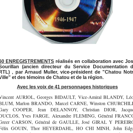
60 ENREGISTREMENTS
réalisés en collaboration avec Jo
Sourillan (ancien directeur du Service Documentation 
RTL) , par Arnaud Muller, vice-président de "Chatou Not
Ville" et des témoins de Chatou et de la région.
Avec les voix de
41 personnages historiques
Vincent AURIOL, Georges BIDAULT, Vice-Amiral BLANDY, Lé
BLUM, Marlon BRANDO, Marcel CARNE, Winston CHURCHIL
Gary COOPER, Jean DELANNOY, Christian DIOR, Jacqu
DUCLOS, Yves FARGE, Alexandre FLEMING, Général FRANC
Greer CARSON, Général de GAULLE, José GIRAL Y PEREIR
Félix GOUIN, Thor HEYERDAHL, HO CHI MINH, John Edg