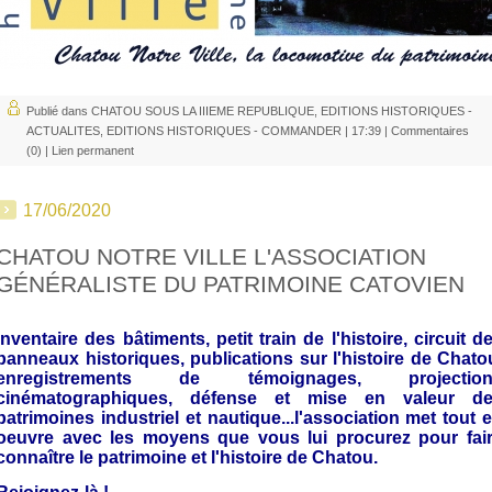
Publié dans
CHATOU SOUS LA IIIEME REPUBLIQUE
,
EDITIONS HISTORIQUES -
ACTUALITES
,
EDITIONS HISTORIQUES - COMMANDER
| 17:39 |
Commentaires
(0)
|
Lien permanent
17/06/2020
CHATOU NOTRE VILLE L'ASSOCIATION
GÉNÉRALISTE DU PATRIMOINE CATOVIEN
nventaire des bâtiments, petit train de l'histoire, circuit d
panneaux historiques, publications sur l'histoire de Chato
enregistrements de témoignages, projection
cinématographiques, défense et mise en valeur d
patrimoines industriel et nautique...l'association met tout 
oeuvre avec les moyens que vous lui procurez pour fai
connaître le patrimoine et l'histoire de Chatou.