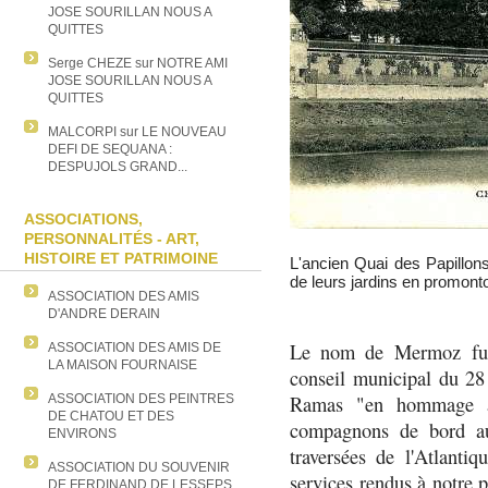
JOSE SOURILLAN NOUS A
QUITTES
Serge CHEZE
sur
NOTRE AMI
JOSE SOURILLAN NOUS A
QUITTES
MALCORPI
sur
LE NOUVEAU
DEFI DE SEQUANA :
DESPUJOLS GRAND...
ASSOCIATIONS,
PERSONNALITÉS - ART,
HISTOIRE ET PATRIMOINE
L'ancien Quai des Papillon
de leurs jardins en promonto
ASSOCIATION DES AMIS
D'ANDRE DERAIN
Le nom de Mermoz fut 
ASSOCIATION DES AMIS DE
LA MAISON FOURNAISE
conseil municipal du 28
Ramas "en hommage au
ASSOCIATION DES PEINTRES
DE CHATOU ET DES
compagnons de bord au
ENVIRONS
traversées de l'Atlant
ASSOCIATION DU SOUVENIR
services rendus à notre p
DE FERDINAND DE LESSEPS