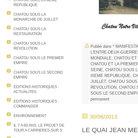
CHATOU SOUS LA IIIEME
REPUBLIQUE
CHATOU SOUS LA
MONARCHIE DE JUILLET
CHATOU SOUS LA
RESTAURATION
CHATOU SOUS LA
Publié dans
* MANIFEST
REVOLUTION
L'ENTRE-DEUX-GUERRE
CHATOU SOUS LE PREMIER
MONDIALE
,
CHATOU ET
EMPIRE
CHATOU ET LA PREMIE
SEINE
,
CHATOU SOUS L
CHATOU SOUS LE SECOND
IIIEME REPUBLIQUE
,
CH
EMPIRE
JUILLET
,
CHATOU SOUS
EDITIONS HISTORIQUES -
REVOLUTION
,
CHATOU 
ACTUALITES
SOUS LE SECOND EMP
permanent
EDITIONS HISTORIQUES -
COMMANDER
30/06/2013
ENVIRONNEMENT
IL Y A 60 ANS, LE PROJET DE
LE QUAI JEAN M
TOUR A CARRIERES-SUR S