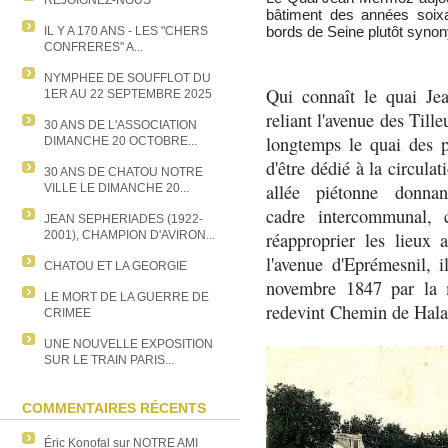
REJOIGNEZ-NOUS
bâtiment des années soixa
bords de Seine plutôt synony
IL Y A 170 ANS - LES "CHERS
CONFRERES" A...
NYMPHEE DE SOUFFLOT DU
Qui connaît le quai Je
1ER AU 22 SEPTEMBRE 2025
reliant l'avenue des Till
30 ANS DE L'ASSOCIATION
longtemps le quai des 
DIMANCHE 20 OCTOBRE...
d'être dédié à la circula
30 ANS DE CHATOU NOTRE
allée piétonne donna
VILLE LE DIMANCHE 20...
cadre intercommunal, 
JEAN SEPHERIADES (1922-
réapproprier les lieux
2001), CHAMPION D'AVIRON...
l'avenue d'Eprémesnil, i
CHATOU ET LA GEORGIE
novembre 1847 par la m
LE MORT DE LA GUERRE DE
redevint Chemin de Hala
CRIMEE
UNE NOUVELLE EXPOSITION
SUR LE TRAIN PARIS...
COMMENTAIRES RÉCENTS
Éric Konofal
sur
NOTRE AMI