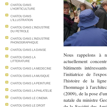
CHATOU DANS
L'HORTICULTURE
CHATOU DANS
L'ILLUSTRATION
CHATOU DANS L'INDUSTRIE
DU PETROLE
CHATOU DANS L'INDUSTRIE
PHONOGRAPHIQUE
CHATOU DANS LA DANSE
Nous rappelons à nos
CHATOU DANS LA
actuellement concentr
LITTERATURE
bâtiments intéressan
CHATOU DANS LA MEDECINE
l'initiatrice de l'exp
CHATOU DANS LA MUSIQUE
l'histoire de la lig
CHATOU DANS LA PEINTURE
l'hommage à l'archite
CHATOU DANS LA PHILATELIE
(2009), de la pose d'u
CHATOU DANS LE CINEMA
natale du ministre Ge
de la Société des Am
CHATOU DANS LE DROIT