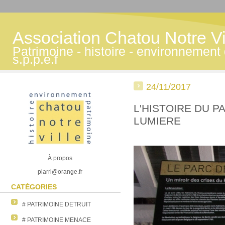
Association Chatou Notre Vi
Patrimoine - histoire - environnemen
s.p.p.e.f
24/11/2017
L'HISTOIRE DU P
LUMIERE
À propos
piarri@orange.fr
CATÉGORIES
# PATRIMOINE DETRUIT
# PATRIMOINE MENACE