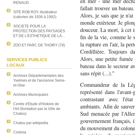
en mer - une mer déchaî
RENAUD
fallait trouver un bateau.
SITE ROB ROY, illustrateur
Alors, je sais que je n'ai
(catovien de 1936 à 1992)
monde extèrieur. Je plon
SOCIETE POUR LA
douceur. La mort, à cet in
PROTECTION DES PAYSAGES
fin de la vie, comme le s
ET DE L'ESTHETIQUE DE LA...
la rupture en l'air, la per
ZOO ET PARC DE THOIRY (78)
Cordillière. Toujours d
Alors, une petite fumée 
SERVICES PUBLICS
bateau dans le secteur av
LOCAUX
sans répit (...)."
Archives Départementales des
Yvelines et de l'ancienne Seine-
Commandeur de la Lég
et-Oise
représenté dans l'avant-
Archives Municipales
contrastant avec l'ét
Centre d'Etude d'Histoire de
ambiants. Afin de sauver
l'Art (fondation par la Ville de
Sud menacée par l'Allem
Chatou)
gouvernement français, i
Chatou par wikipedia
du mouvement du colone
Cinéma