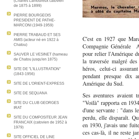
(Charles Lamoureux catovien
de 1875 à 1899)
PIERRE BOURGEOIS
PRESIDENT DE PATHE-
MARCONI (1949-1959)
PIERRE TRABAUD ET SES
C'est en 1927 que Marc
AMIS (acteur né en 1922 à
Chatou)
Compagnie Générale Aér
pour relier l'Amérique d
SAUVER LE VESINET (hameau
de Chatou jusqu'en 1875)
la traversée malgré des
héros, celui-ci assura
SITE DE "L'ILLUSTRATION"
(1843-1956)
pendant presque dix a
Amérique du Sud.
SITE DE L'ORIENT-EXPRESS
SITE DE SEQUANA
Ses aventures avaient t
"Voilà" rapporta en 193
SITE DU CLUB GEORGES
IRAT
d'une servante : "dans l
perdu, elle disparaît. Q
SITE DU COMPOSITEUR JEAN
FRANCAIX (catovien de 1952 à
en 1930, j'avais une fuit
1979)
ces cas-là, il ne reste ja
SITE OFFICIEL DE LINE