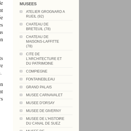
de
MUSEES
nt
ATELIER GROGNARD A
ée
RUEIL (92)
es
CHATEAU DE
BRETEUIL (78)
ns
CHATEAU DE
en
MAISONS-LAFFITTE
(78)
CITE DE
ts
L'ARCHITECTURE ET
re
DU PATRIMOINE
.
COMPIEGNE
FONTAINEBLEAU
en
GRAND PALAIS
nt
MUSEE CARNAVALET
rs
MUSEE D'ORSAY
MUSEE DE GIVERNY
MUSEE DE L'HISTOIRE
DU CANAL DE SUEZ