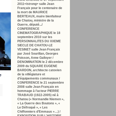
2011<
/strong> salle Jean
Françaix pour le
centenaire de
la mort de MAURICE
BERTEAUX
, maire bienfaiteur
de Chatou, ministre de la
Guerre, député.../
CONFERENCE
CINEMATOGRAPHIQUE le 18
septembre 2010
sur les
PERSONNALITES DU XXEME
SIECLE DE CHATOU-LE
VESINET
salle Jean Françaix
par José Sourillan, Georges
Poisson, Anne Galloyer /
DENOMINATION le 2 décembre
2009
du SQUARE EUGENE
BARDON
, architecte catovien
de la villégiature et
d'équipements communaux /
CONFERENCE le 21 septembre
2008
salle Jean Françaix en
hommage à l’acteur PIERRE
TRABAUD (1922-2005) né à
Chatou
(« Normandie Niemen »,
« La Guerre des Boutons », «
Le Défroqué », « Les
Chiffonniers d’Emmaus »…) /
EXPOSITION SUR L'HISTOIRE