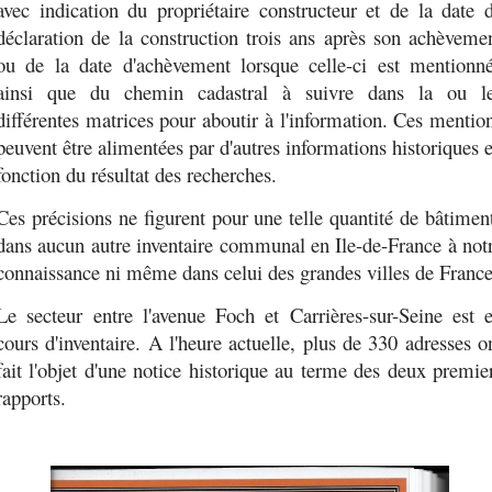
avec indication du propriétaire constructeur et de la date 
déclaration de la construction trois ans après son achèveme
ou de la date d'achèvement lorsque celle-ci est mentionn
ainsi que du chemin cadastral à suivre dans la ou l
différentes matrices pour aboutir à l'information. Ces mentio
peuvent être alimentées par d'autres informations historiques 
fonction du résultat des recherches.
Ces précisions ne figurent pour une telle quantité de bâtimen
dans aucun autre inventaire communal en Ile-de-France à not
connaissance ni même dans celui des grandes villes de France
Le secteur entre l'avenue Foch et Carrières-sur-Seine est 
cours d'inventaire. A l'heure actuelle, plus de 330 adresses o
fait l'objet d'une notice historique au terme des deux premie
rapports.