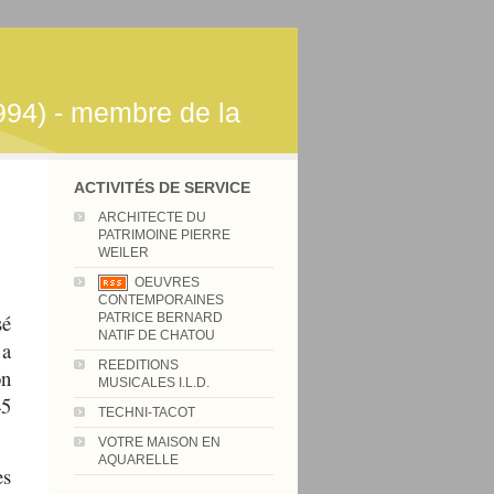
994) - membre de la
ACTIVITÉS DE SERVICE
ARCHITECTE DU
PATRIMOINE PIERRE
WEILER
OEUVRES
CONTEMPORAINES
sé
PATRICE BERNARD
NATIF DE CHATOU
 a
REEDITIONS
on
MUSICALES I.L.D.
45
TECHNI-TACOT
VOTRE MAISON EN
AQUARELLE
es