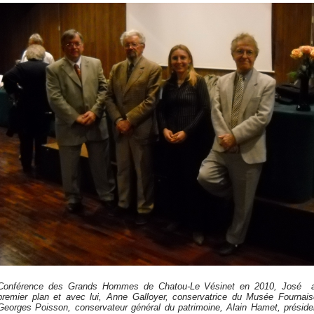
Conférence des Grands Hommes de Chatou-Le Vésinet en 2010, José 
premier plan et avec lui, Anne Galloyer, conservatrice du Musée Fournais
Georges Poisson, conservateur général du patrimoine, Alain Hamet, préside