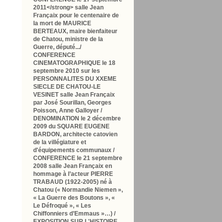
2011<
/strong> salle Jean
Françaix pour le
centenaire de
la mort de MAURICE
BERTEAUX
, maire bienfaiteur
de Chatou, ministre de la
Guerre, député.../
CONFERENCE
CINEMATOGRAPHIQUE le 18
septembre 2010
sur les
PERSONNALITES DU XXEME
SIECLE DE CHATOU-LE
VESINET
salle Jean Françaix
par José Sourillan, Georges
Poisson, Anne Galloyer /
DENOMINATION le 2 décembre
2009
du SQUARE EUGENE
BARDON
, architecte catovien
de la villégiature et
d'équipements communaux /
CONFERENCE le 21 septembre
2008
salle Jean Françaix en
hommage à l’acteur PIERRE
TRABAUD (1922-2005) né à
Chatou
(« Normandie Niemen »,
« La Guerre des Boutons », «
Le Défroqué », « Les
Chiffonniers d’Emmaus »…) /
EXPOSITION SUR L'HISTOIRE