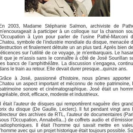
En 2003, Madame Stéphanie Salmon, archiviste de Path
m'encourageait à participer à un colloque sur la chanson so
l'Occupation à Lyon pour parler de l'usine Pathé-Marconi 
Chatou, symbole de l'industrie mondiale du disque, menacée 
destruction et finalement détruite un an plus tard. Après bien d
réticences sur l'utilité de ce voyage, je m'embarquais. Le hasa
fit que je m'assis sans le connaître à côté de José Sourillan s
les bancs de l'amphithéâtre. La discussion s'engagea, contin
dans le train au retour. Elle devait durer presque...quinze ans.
Grâce à José, passionné d'histoire, nous pûmes apporter
Chatou un aspect important et méconnu de notre patrimoine, 
patrimoine sonore et cinématographique. José était un hom
agréable, droit, efficace, modeste et industrieux.
Il était l'auteur de disques qui remportèrent naguère des gran
prix du disque (De Gaulle, Leclerc). Il fut pendant vingt ans 
directeur des archives de RTL, l'auteur de documentaires (Par
sous l'Occupation, Annabella...) de coffrets audio et d'émissio
radiophoniques. Il était l'homme qui savait mettre en valeu
l'homme avec qui un projet historique était toujours possible. S