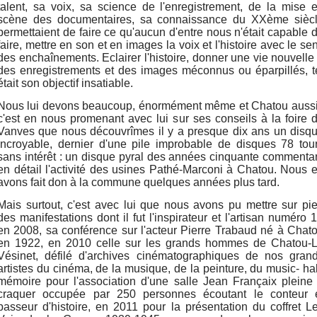
talent, sa voix, sa science de l'enregistrement, de la mise 
scène des documentaires, sa connaissance du XXème sièc
permettaient de faire ce qu'aucun d'entre nous n'était capable 
faire, mettre en son et en images la voix et l'histoire avec le se
des enchaînements. Eclairer l'histoire, donner une vie nouvelle
des enregistrements et des images méconnus ou éparpillés, t
était son objectif insatiable.
Nous lui devons beaucoup, énormément même et Chatou aussi
c'est en nous promenant avec lui sur ses conseils à la foire 
Vanves que nous découvrîmes il y a presque dix ans un disq
incroyable, dernier d'une pile improbable de disques 78 tou
sans intérêt : un disque pyral des années cinquante commenta
en détail l'activité des usines Pathé-Marconi à Chatou. Nous 
avons fait don à la commune quelques années plus tard.
Mais surtout, c'est avec lui que nous avons pu mettre sur pi
des manifestations dont il fut l'inspirateur et l'artisan numéro 1
en 2008, sa conférence sur l'acteur Pierre Trabaud né à Chat
en 1922, en 2010 celle sur les grands hommes de Chatou-
Vésinet, défilé d'archives cinématographiques de nos gran
artistes du cinéma, de la musique, de la peinture, du music- hal
mémoire pour l'association d'une salle Jean Françaix pleine
craquer occupée par 250 personnes écoutant le conteur 
passeur d'histoire, en 2011 pour la présentation du coffret L