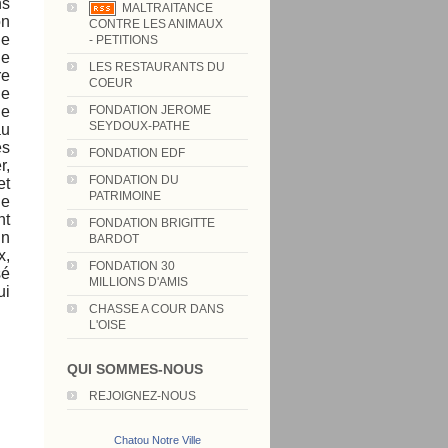
ns
MALTRAITANCE
on
CONTRE LES ANIMAUX
de
- PETITIONS
de
LES RESTAURANTS DU
re
COEUR
de
de
FONDATION JEROME
SEYDOUX-PATHE
au
es
FONDATION EDF
r,
FONDATION DU
et
PATRIMOINE
ue
nt
FONDATION BRIGITTE
un
BARDOT
x,
FONDATION 30
sé
MILLIONS D'AMIS
ui
CHASSE A COUR DANS
L'OISE
QUI SOMMES-NOUS
REJOIGNEZ-NOUS
Chatou Notre Ville