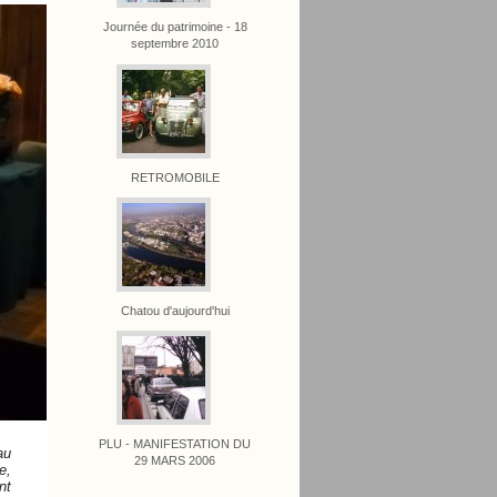
Journée du patrimoine - 18
septembre 2010
RETROMOBILE
Chatou d'aujourd'hui
PLU - MANIFESTATION DU
au
29 MARS 2006
e,
nt