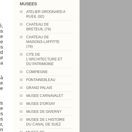
MUSEES
ATELIER GROGNARD A
RUEIL (92)
CHATEAU DE
é,
BRETEUIL (78)
us
de
CHATEAU DE
de
MAISONS-LAFFITTE
es
(78)
rd
CITE DE
ur
L'ARCHITECTURE ET
ua
DU PATRIMOINE
COMPIEGNE
 à
FONTAINEBLEAU
le
me
GRAND PALAIS
MUSEE CARNAVALET
ds
MUSEE D'ORSAY
le
MUSEE DE GIVERNY
is
ns
MUSEE DE L'HISTOIRE
r,
DU CANAL DE SUEZ
on