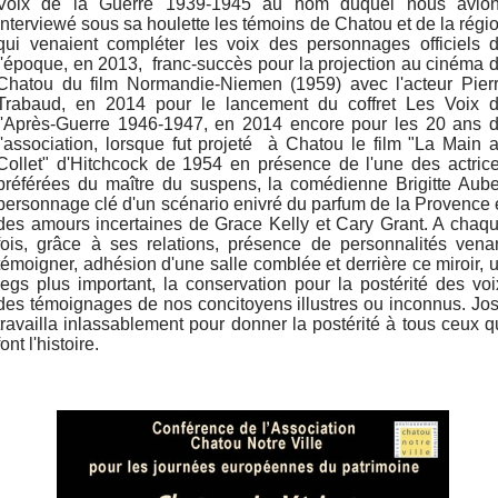
Voix de la Guerre 1939-1945 au nom duquel nous avio
interviewé sous sa houlette les témoins de Chatou et de la régi
qui venaient compléter les voix des personnages officiels 
l'époque, en 2013, franc-succès pour la projection au cinéma 
Chatou du film Normandie-Niemen (1959) avec l'acteur Pier
Trabaud, en 2014
pour le lancement du coffret Les Voix 
l'Après-Guerre 1946-1947, en 2014 encore
pour les 20 ans 
l'association, lorsque fut projeté à Chatou le film "La Main 
Collet" d'Hitchcock de 1954 en présence de l'une des actric
préférées du maître du suspens, la comédienne Brigitte Aube
personnage clé d'un scénario enivré du parfum de la Provence 
des amours incertaines de Grace Kelly et Cary Grant. A chaq
fois, grâce à ses relations, présence de personnalités vena
témoigner, adhésion d'une salle comblée et derrière ce miroir, 
legs plus important, la conservation pour la postérité des voi
des témoignages de nos concitoyens illustres ou inconnus. Jo
travailla inlassablement pour donner la postérité à tous ceux q
font l'histoire.