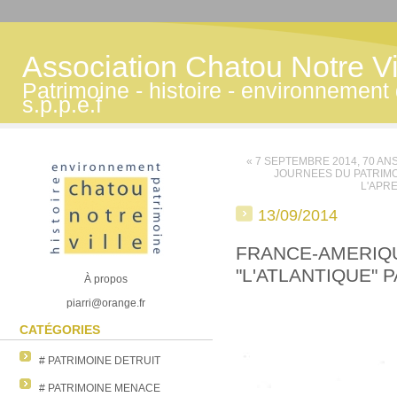
Association Chatou Notre Vi
Patrimoine - histoire - environnemen
s.p.p.e.f
« 7 SEPTEMBRE 2014, 70 AN
JOURNEES DU PATRIMO
L'APRE
13/09/2014
FRANCE-AMERIQU
"L'ATLANTIQUE"
À propos
piarri@orange.fr
CATÉGORIES
# PATRIMOINE DETRUIT
# PATRIMOINE MENACE