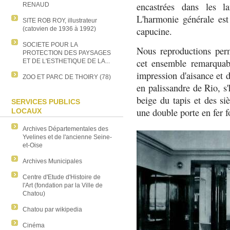
encastrées dans les la
RENAUD
L'harmonie générale est 
SITE ROB ROY, illustrateur
(catovien de 1936 à 1992)
capucine.
SOCIETE POUR LA
Nous reproductions perm
PROTECTION DES PAYSAGES
cet ensemble remarquab
ET DE L'ESTHETIQUE DE LA...
impression d'aisance et d
ZOO ET PARC DE THOIRY (78)
en palissandre de Rio, s'
beige du tapis et des si
SERVICES PUBLICS
une double porte en fer f
LOCAUX
Archives Départementales des
Yvelines et de l'ancienne Seine-
et-Oise
Archives Municipales
Centre d'Etude d'Histoire de
l'Art (fondation par la Ville de
Chatou)
Chatou par wikipedia
Cinéma