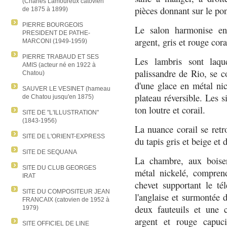
(Charles Lamoureux catovien
pièces donnant sur le pon
de 1875 à 1899)
PIERRE BOURGEOIS
Le salon harmonise ent
PRESIDENT DE PATHE-
argent, gris et rouge cora
MARCONI (1949-1959)
PIERRE TRABAUD ET SES
Les lambris sont laqu
AMIS (acteur né en 1922 à
palissandre de Rio, se 
Chatou)
d'une glace en métal ni
SAUVER LE VESINET (hameau
plateau réversible. Les s
de Chatou jusqu'en 1875)
ton loutre et corail.
SITE DE "L'ILLUSTRATION"
(1843-1956)
La nuance corail se ret
SITE DE L'ORIENT-EXPRESS
du tapis gris et beige et 
SITE DE SEQUANA
La chambre, aux boiser
SITE DU CLUB GEORGES
métal nickelé, compren
IRAT
chevet supportant le tél
SITE DU COMPOSITEUR JEAN
l'anglaise et surmontée 
FRANCAIX (catovien de 1952 à
deux fauteuils et une c
1979)
argent et rouge capuci
SITE OFFICIEL DE LINE