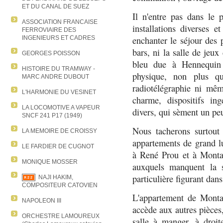
ET DU CANAL DE SUEZ
Il n'entre pas dans le p
ASSOCIATION FRANCAISE
installations diverses 
FERROVIAIRE DES
INGENIEURS ET CADRES
enchanter le séjour des p
bars, ni la salle de jeux 
GEORGES POISSON
bleu due à Hennequin 
HISTOIRE DU TRAMWAY -
physique, non plus q
MARC ANDRE DUBOUT
radiotélégraphie ni mêm
L'HARMONIE DU VESINET
charme, dispositifs ing
LA LOCOMOTIVE A VAPEUR
divers, qui sèment un peu
SNCF 241 P17 (1949)
Nous tacherons surtout 
LA MEMOIRE DE CROISSY
appartements de grand lu
LE FARDIER DE CUGNOT
à René Prou et à Montag
MONIQUE MOSSER
auxquels manquent la s
particulière figurant dan
NAJI HAKIM,
COMPOSITEUR CATOVIEN
L'appartement de Monta
NAPOLEON III
accède aux autres pièces,
ORCHESTRE LAMOUREUX
salle à manger, à droit