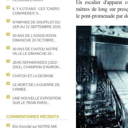
REJOIGNEZ-NOUS
Un escalier d'apparat 
mètres de long sur presq
IL Y A 170 ANS - LES "CHERS
CONFRERES" A...
le pont-promenade par do
NYMPHEE DE SOUFFLOT DU
1ER AU 22 SEPTEMBRE 2025
30 ANS DE L'ASSOCIATION
DIMANCHE 20 OCTOBRE...
30 ANS DE CHATOU NOTRE
VILLE LE DIMANCHE 20...
JEAN SEPHERIADES (1922-
2001), CHAMPION D'AVIRON...
CHATOU ET LA GEORGIE
LE MORT DE LA GUERRE DE
CRIMEE
UNE NOUVELLE EXPOSITION
SUR LE TRAIN PARIS...
COMMENTAIRES RÉCENTS
Éric Konofal
sur
NOTRE AMI