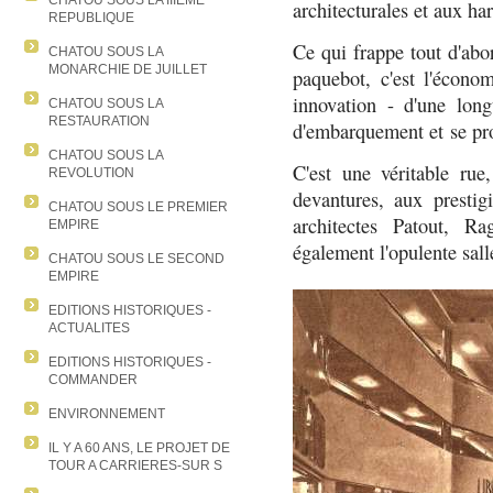
CHATOU SOUS LA IIIEME
architecturales et aux ha
REPUBLIQUE
Ce qui frappe tout d'abor
CHATOU SOUS LA
MONARCHIE DE JUILLET
paquebot, c'est l'économ
innovation - d'une lon
CHATOU SOUS LA
RESTAURATION
d'embarquement et se pro
CHATOU SOUS LA
C'est une véritable ru
REVOLUTION
devantures, aux prestig
CHATOU SOUS LE PREMIER
architectes Patout, R
EMPIRE
également l'opulente sal
CHATOU SOUS LE SECOND
EMPIRE
EDITIONS HISTORIQUES -
ACTUALITES
EDITIONS HISTORIQUES -
COMMANDER
ENVIRONNEMENT
IL Y A 60 ANS, LE PROJET DE
TOUR A CARRIERES-SUR S