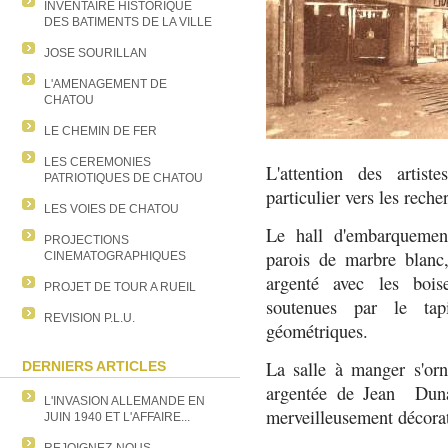
INVENTAIRE HISTORIQUE
DES BATIMENTS DE LA VILLE
JOSE SOURILLAN
L'AMENAGEMENT DE
CHATOU
LE CHEMIN DE FER
LES CEREMONIES
L'attention des artist
PATRIOTIQUES DE CHATOU
particulier vers les reche
LES VOIES DE CHATOU
Le hall d'embarquement
PROJECTIONS
parois de marbre blanc,
CINEMATOGRAPHIQUES
argenté avec les boise
PROJET DE TOUR A RUEIL
soutenues par le tap
REVISION P.L.U.
géométriques.
La salle à manger s'or
DERNIERS ARTICLES
argentée de Jean Dunan
L'INVASION ALLEMANDE EN
merveilleusement décorat
JUIN 1940 ET L'AFFAIRE...