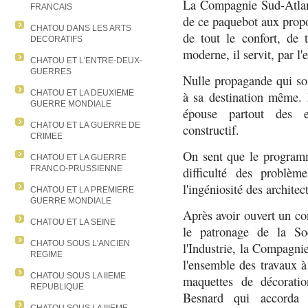
La Compagnie Sud-Atlant
FRANCAIS
de ce paquebot aux propo
CHATOU DANS LES ARTS
de tout le confort, de 
DECORATIFS
moderne, il servit, par l
CHATOU ET L'ENTRE-DEUX-
GUERRES
Nulle propagande qui soi
CHATOU ET LA DEUXIEME
à sa destination même. 
GUERRE MONDIALE
épouse partout des e
CHATOU ET LA GUERRE DE
constructif.
CRIMEE
On sent que le program
CHATOU ET LA GUERRE
FRANCO-PRUSSIENNE
difficulté des problèm
l'ingéniosité des architec
CHATOU ET LA PREMIERE
GUERRE MONDIALE
Après avoir ouvert un co
CHATOU ET LA SEINE
le patronage de la So
CHATOU SOUS L'ANCIEN
l'Industrie, la Compagni
REGIME
l'ensemble des travaux à 
CHATOU SOUS LA IIEME
maquettes de décoratio
REPUBLIQUE
Besnard qui accorda 