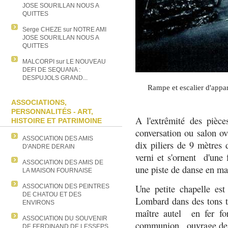
JOSE SOURILLAN NOUS A
QUITTES
Serge CHEZE
sur
NOTRE AMI
JOSE SOURILLAN NOUS A
QUITTES
MALCORPI
sur
LE NOUVEAU
DEFI DE SEQUANA :
DESPUJOLS GRAND...
Rampe et escalier d'appa
ASSOCIATIONS,
PERSONNALITÉS - ART,
A l'extrêmité des pièce
HISTOIRE ET PATRIMOINE
conversation ou salon ov
ASSOCIATION DES AMIS
dix piliers de 9 mètres 
D'ANDRE DERAIN
verni et s'ornent d'une 
ASSOCIATION DES AMIS DE
une piste de danse en ma
LA MAISON FOURNAISE
ASSOCIATION DES PEINTRES
Une petite chapelle est
DE CHATOU ET DES
Lombard dans des tons tr
ENVIRONS
maître autel en fer for
ASSOCIATION DU SOUVENIR
communion , ouvrage d
DE FERDINAND DE LESSEPS