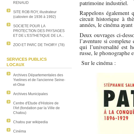
patrimoine industriel.
RENAUD
Rappelons également q
SITE ROB ROY, illustrateur
(catovien de 1936 à 1992)
circuit historique à t
années, le cinéma ayant 
SOCIETE POUR LA
PROTECTION DES PAYSAGES
Deux ouvrages ci-dessou
ET DE L'ESTHETIQUE DE LA...
l’aventure si complexe e
ZOO ET PARC DE THOIRY (78)
qui l’universalité est
russe, le phonographe e
SERVICES PUBLICS
Sur le cinéma :
LOCAUX
Archives Départementales des
Yvelines et de l'ancienne Seine-
et-Oise
Archives Municipales
Centre d'Etude d'Histoire de
l'Art (fondation par la Ville de
Chatou)
Chatou par wikipedia
Cinéma