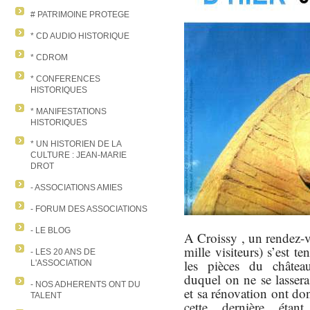
# PATRIMOINE PROTEGE
* CD AUDIO HISTORIQUE
* CDROM
* CONFERENCES
HISTORIQUES
* MANIFESTATIONS
HISTORIQUES
* UN HISTORIEN DE LA
CULTURE : JEAN-MARIE
DROT
- ASSOCIATIONS AMIES
- FORUM DES ASSOCIATIONS
- LE BLOG
A Croissy , un rendez-v
mille visiteurs) s’est t
- LES 20 ANS DE
les pièces du châtea
L'ASSOCIATION
duquel
on ne se lassera
- NOS ADHERENTS ONT DU
et sa rénovation ont don
TALENT
cette dernière étan