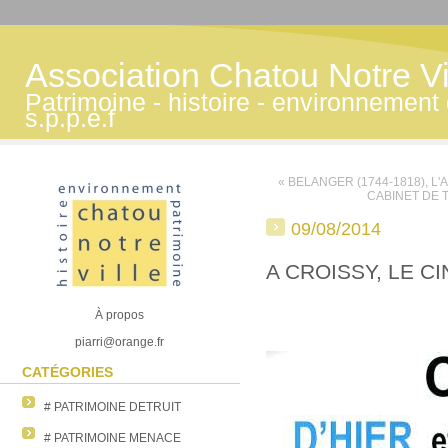
Association Chatou Notre Vi
Patrimoine - histoire - environnemen
s.p.p.e.f
« BELANGER (1744-1818), L
CABINET DE 
09/08/2014
A CROISSY, LE C
À propos
piarri@orange.fr
CATÉGORIES
# PATRIMOINE DETRUIT
# PATRIMOINE MENACE